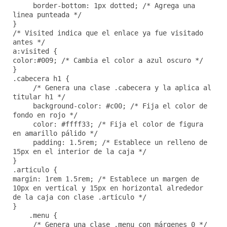
border-bottom: 1px dotted; /* Agrega una
linea punteada */
}
/* Visited indica que el enlace ya fue visitado
antes */
a:visited {
color:#009; /* Cambia el color a azul oscuro */
}
.cabecera h1 {
/* Genera una clase .cabecera y la aplica al
titular h1 */
background-color: #c00; /* Fija el color de
fondo en rojo */
color: #ffff33; /* Fija el color de figura
en amarillo pálido */
padding: 1.5rem; /* Establece un relleno de
15px en el interior de la caja */
}
.articulo {
margin: 1rem 1.5rem; /* Establece un margen de
10px en vertical y 15px en horizontal alrededor
de la caja con clase .articulo */
}
.menu {
/* Genera una clase .menu con márgenes 0 */