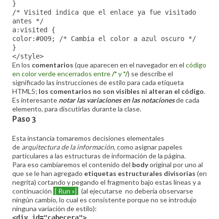
}
/* Visited indica que el enlace ya fue visitado
antes */
a:visited {
color:#009; /* Cambia el color a azul oscuro */
}
</style>
En los
comentarios
(que aparecen en el navegador en el
código
en color verde encerrados entre
/*
y
*/
) se describe el
significado las instrucciones de estilo para cada etiqueta
HTML5;
los comentarios no son visibles ni alteran el código
.
Es interesante
notar las variaciones en las notaciones
de cada
elemento, para discutirlas durante la clase.
Paso 3
Esta instancia tomaremos decisiones elementales
de
arquitectura de la información,
como asignar papeles
particulares a las estructuras de información de la página.
Para eso cambiaremos el contenido del
body
original por uno al
que se le han agregado
etiquetas estructurales divisorias
(en
negrita) cortando y pegando el fragmento bajo estas líneas y a
continuación
[ Run »]
(al ejecutarse no debería observarse
ningún cambio, lo cual es consistente porque no se introdujo
ninguna variación de estilo):
<div id="cabecera">