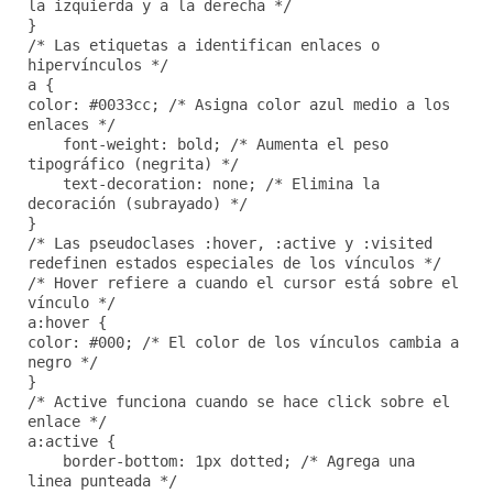
la izquierda y a la derecha */
}
/* Las etiquetas a identifican enlaces o
hipervínculos */
a {
color: #0033cc; /* Asigna color azul medio a los
enlaces */
font-weight: bold; /* Aumenta el peso
tipográfico (negrita) */
text-decoration: none; /* Elimina la
decoración (subrayado) */
}
/* Las pseudoclases :hover, :active y :visited
redefinen estados especiales de los vínculos */
/* Hover refiere a cuando el cursor está sobre el
vínculo */
a:hover {
color: #000; /* El color de los vínculos cambia a
negro */
}
/* Active funciona cuando se hace click sobre el
enlace */
a:active {
border-bottom: 1px dotted; /* Agrega una
linea punteada */