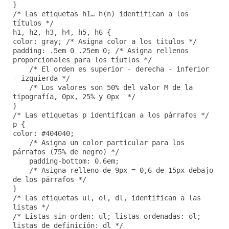
}
/* Las etiquetas h1… h(n) identifican a los
títulos */
h1, h2, h3, h4, h5, h6 {
color: gray; /* Asigna color a los títulos */
padding: .5em 0 .25em 0; /* Asigna rellenos
proporcionales para los tíutlos */
/* El orden es superior - derecha - inferior
- izquierda */
/* Los valores son 50% del valor M de la
tipografía, 0px, 25% y 0px */
}
/* Las etiquetas p identifican a los párrafos */
p {
color: #404040;
/* Asigna un color particular para los
párrafos (75% de negro) */
padding-bottom: 0.6em;
/* Asigna relleno de 9px = 0,6 de 15px debajo
de los párrafos */
}
/* Las etiquetas ul, ol, dl, identifican a las
listas */
/* Listas sin orden: ul; listas ordenadas: ol;
listas de definición: dl */