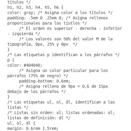
títulos */
h1, h2, h3, h4, h5, h6 {
color: gray; /* Asigna color a los títulos */
padding: .5em 0 .25em 0; /* Asigna rellenos
proporcionales para los tíutlos */
/* El orden es superior - derecha - inferior
- izquierda */
/* Los valores son 50% del valor M de la
tipografía, 0px, 25% y 0px */
}
/* Las etiquetas p identifican a los párrafos */
p {
color: #404040;
/* Asigna un color particular para los
párrafos (75% de negro) */
padding-bottom: 0.6em;
/* Asigna relleno de 9px = 0,6 de 15px
debajo de los párrafos */
}
/* Las etiquetas ul, ol, dl, identifican a las
listas */
/* Listas sin orden: ul; listas ordenadas: ol;
listas de definición: dl */
ul, ol, dl {
margin: 0.6rem 1.5rem;