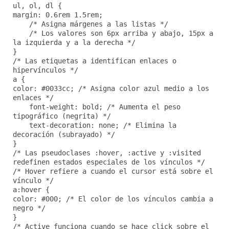
ul, ol, dl {
margin: 0.6rem 1.5rem;
/* Asigna márgenes a las listas */
/* Los valores son 6px arriba y abajo, 15px a
la izquierda y a la derecha */
}
/* Las etiquetas a identifican enlaces o
hipervínculos */
a {
color: #0033cc; /* Asigna color azul medio a los
enlaces */
font-weight: bold; /* Aumenta el peso
tipográfico (negrita) */
text-decoration: none; /* Elimina la
decoración (subrayado) */
}
/* Las pseudoclases :hover, :active y :visited
redefinen estados especiales de los vínculos */
/* Hover refiere a cuando el cursor está sobre el
vínculo */
a:hover {
color: #000; /* El color de los vínculos cambia a
negro */
}
/* Active funciona cuando se hace click sobre el