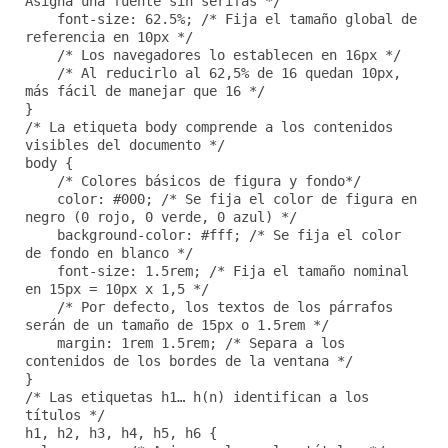
Asigna una fuente sin serifas */
font-size: 62.5%; /* Fija el tamaño global de
referencia en 10px */
/* Los navegadores lo establecen en 16px */
/* Al reducirlo al 62,5% de 16 quedan 10px,
más fácil de manejar que 16 */
}
/* La etiqueta body comprende a los contenidos
visibles del documento */
body {
/* Colores básicos de figura y fondo*/
color: #000; /* Se fija el color de figura en
negro (0 rojo, 0 verde, 0 azul) */
background-color: #fff; /* Se fija el color
de fondo en blanco */
font-size: 1.5rem; /* Fija el tamaño nominal
en 15px = 10px x 1,5 */
/* Por defecto, los textos de los párrafos
serán de un tamaño de 15px o 1.5rem */
margin: 1rem 1.5rem; /* Separa a los
contenidos de los bordes de la ventana */
}
/* Las etiquetas h1… h(n) identifican a los
títulos */
h1, h2, h3, h4, h5, h6 {