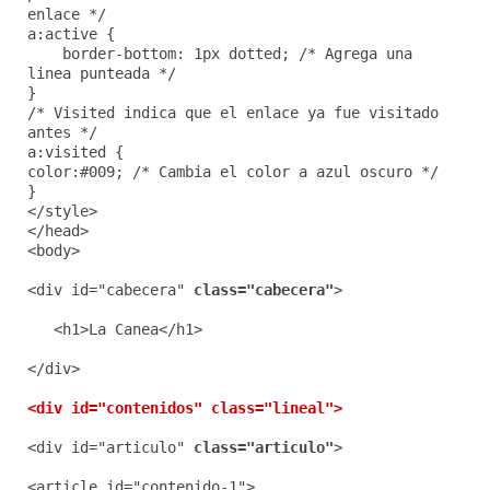
enlace */
a:active {
border-bottom: 1px dotted; /* Agrega una
linea punteada */
}
/* Visited indica que el enlace ya fue visitado
antes */
a:visited {
color:#009; /* Cambia el color a azul oscuro */
}
</style>
</head>
<body>
<div id="cabecera"
class="cabecera"
>
<h1>La Canea</h1>
</div>
<div id="contenidos" class="lineal">
<div id="articulo"
class="articulo"
>
<article id="contenido-1">