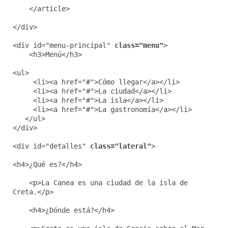
</article>
</div>
<div id="menu-principal"
class="
menu"
>
<h3>Menú</h3>
<ul>
<li><a href="#">Cómo llegar</a></li>
<li><a href="#">La ciudad</a></li>
<li><a href="#">La isla</a></li>
<li><a href="#">La gastronomía</a></li>
</ul>
</div>
<div id="detalles"
class="lateral"
>
<h4>¿Qué es?</h4>
<p>La Canea es una ciudad de la isla de
Creta.</p>
<h4>¿Dónde está?</h4>