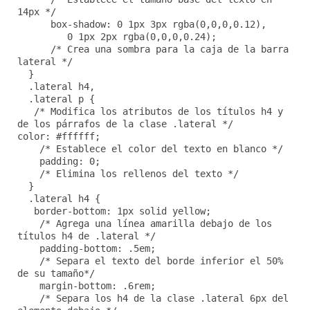
14px */
box-shadow: 0 1px 3px rgba(0,0,0,0.12),
0 1px 2px rgba(0,0,0,0.24);
/* Crea una sombra para la caja de la barra
lateral */
}
.lateral h4,
.lateral p {
/* Modifica los atributos de los títulos h4 y
de los párrafos de la clase .lateral */
color: #ffffff;
/* Establece el color del texto en blanco */
padding: 0;
/* Elimina los rellenos del texto */
}
.lateral h4 {
border-bottom: 1px solid yellow;
/* Agrega una línea amarilla debajo de los
títulos h4 de .lateral */
padding-bottom: .5em;
/* Separa el texto del borde inferior el 50%
de su tamaño*/
margin-bottom: .6rem;
/* Separa los h4 de la clase .lateral 6px del