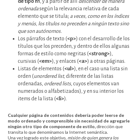
de tipo h1
, y a partir de allí
descender de manera
ordenada
según la relevancia relativa de cada
elemento que se titula;
a veces, como en los índices
y menús, los títulos no preceden a ningún texto sino
que son autónomos.
Los párrafos de texto (
<p>
) con el desarrollo de los
títulos que los preceden, y dentro de ellos algunas
formas de estilo como negritas (
<strong>
),
cursivas (
<em>
), y enlaces (
<a>
) a otras páginas.
Listas de elementos (
<ul>
), en el caso una lista sin
orden (
unordered list,
diferente de las listas
ordenadas,
ordered lists
, cuyos elementos van
numerados o alfabetizados), y en su interior los
items de la lista (
<li>
).
Cualquier página de contenidos debería poder leerse de
modo ordenado y comprensible sin necesidad de agregarle
ningún otro tipo de componente de estilo,
dirección que
transita lo que denominamos la Internet semántica.
Una vez logrado este objetivo,
misión de quien genera los