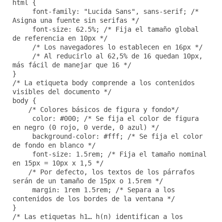
html {
font-family: "Lucida Sans", sans-serif; /*
Asigna una fuente sin serifas */
font-size: 62.5%; /* Fija el tamaño global
de referencia en 10px */
/* Los navegadores lo establecen en 16px */
/* Al reducirlo al 62,5% de 16 quedan 10px,
más fácil de manejar que 16 */
}
/* La etiqueta body comprende a los contenidos
visibles del documento */
body {
/* Colores básicos de figura y fondo*/
color: #000; /* Se fija el color de figura
en negro (0 rojo, 0 verde, 0 azul) */
background-color: #fff; /* Se fija el color
de fondo en blanco */
font-size: 1.5rem; /* Fija el tamaño nominal
en 15px = 10px x 1,5 */
/* Por defecto, los textos de los párrafos
serán de un tamaño de 15px o 1.5rem */
margin: 1rem 1.5rem; /* Separa a los
contenidos de los bordes de la ventana */
}
/* Las etiquetas h1… h(n) identifican a los