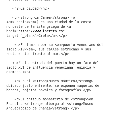
<h2>La ciudad</h2>
<p><strong>La Canea</strong> (o
<em>Chania</em>) es una ciudad de la costa
noroeste de la isla griega de <a
href="
https://www.lacreta.es
"
target="_blank">Creta</a>.</p>
<p>Es famosa por su <em>puerto veneciano del
siglo XIV</em>, sus calles estrechas y sus
restaurantes frente al mar.</p>
<p>En la entrada del puerto hay un faro del
siglo XVI de influencia veneciana, egipcia y
otomana.</p>
<p>En el <strong>Museo Náutico</strong>,
ubicado justo enfrente, se exponen maquetas de
barcos, objetos navales y fotografías.</p>
<p>El antiguo monasterio de <strong>San
Francisco</strong> alberga al <strong>Museo
Arqueológico de Chania</strong>.</p>