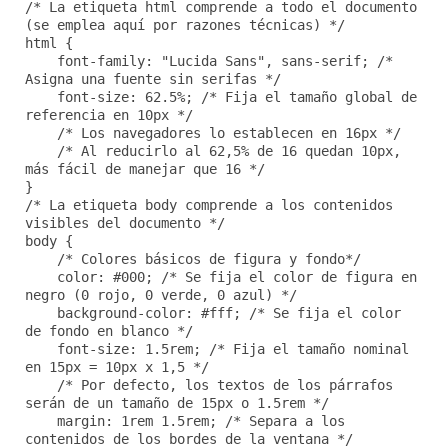
/* La etiqueta html comprende a todo el documento
(se emplea aquí por razones técnicas) */
html {
font-family: "Lucida Sans", sans-serif; /*
Asigna una fuente sin serifas */
font-size: 62.5%; /* Fija el tamaño global de
referencia en 10px */
/* Los navegadores lo establecen en 16px */
/* Al reducirlo al 62,5% de 16 quedan 10px,
más fácil de manejar que 16 */
}
/* La etiqueta body comprende a los contenidos
visibles del documento */
body {
/* Colores básicos de figura y fondo*/
color: #000; /* Se fija el color de figura en
negro (0 rojo, 0 verde, 0 azul) */
background-color: #fff; /* Se fija el color
de fondo en blanco */
font-size: 1.5rem; /* Fija el tamaño nominal
en 15px = 10px x 1,5 */
/* Por defecto, los textos de los párrafos
serán de un tamaño de 15px o 1.5rem */
margin: 1rem 1.5rem; /* Separa a los
contenidos de los bordes de la ventana */