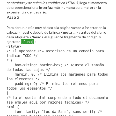
contenidos y de quien los codifica en HTML5
, llega el momento
de proporcional una
interfaz más humana
para
mejorar la
experiencia del usuario
.
Paso 2
Para dar un estilo muy básico a la página vamos a insertar en la
cabeza
<head>,
debajo de la línea
<meta …>
y antes del cierre
de la etiqueta
</head>
el siguiente fragmento de código, y
ejecutar
[ Run »]
:
<style>
/* El operador «*» asterisco es un comodín para
indicar TODO */
* {
box-sizing: border-box; /* Ajusta el tamaño
de todas las cajas */
margin: 0; /* Elimina los márgenes para todos
los elementos */
padding: 0; /* Elimina los rellenos para
todos los elementos */
}
/* La etiqueta html comprende a todo el documento
(se emplea aquí por razones técnicas) */
html {
font-family: "Lucida Sans", sans-serif; /*