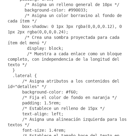
/* Asigna un relleno general de 10px */
background-color: #990033;
/* Asigna un color borravino al fondo de
cada ítem */
box-shadow: 0 1px 3px rgba(0,0,0,0.12), 0
1px 2px rgba(0,0,0,0.24);
/* Crea una sombra proyectada para cada
ítem del menú */
display: block;
/* Muestra a cada enlace como un bloque
completo, con independencia de la longitud del
texto */
}
.lateral {
/* Asigna atributos a los contenidos del
id="detalles" */
background-color: #f60;
/* Fija el color de fondo en naranja */
padding: 1.5rem;
/* Establece un relleno de 15px */
text-align: left;
/* Asigna una alineación izquierda para los
textos */
font-size: 1.4rem;
/* Establece el tamaño base del texto en