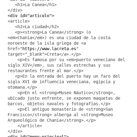
<h1>La Canea</h1>
</div>
<div id="articulo">
<article>
<h2>La ciudad</h2>
<p><strong>La Canea</strong> (o
<em>Chania</em>) es una ciudad de la costa
noroeste de la isla griega de <a
href="
https://www.lacreta.es
"
target="_blank">Creta</a>.</p>
<p>Es famosa por su <em>puerto veneciano del
siglo XIV</em>, sus calles estrechas y sus
restaurantes frente al mar.</p>
<p>En la entrada del puerto hay un faro del
siglo XVI de influencia veneciana, egipcia y
otomana.</p>
<p>En el <strong>Museo Náutico</strong>,
ubicado justo enfrente, se exponen maquetas de
barcos, objetos navales y fotografías.</p>
<p>El antiguo monasterio de <strong>San
Francisco</strong> alberga al <strong>Museo
Arqueológico de Chania</strong>.</p>
</article>
</div>
<div id="menu-principal">