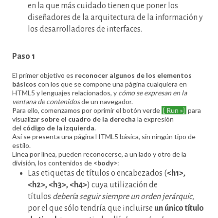
en la que más cuidado tienen que poner los
diseñadores de la arquitectura de la información y
los desarrolladores de interfaces.
Paso 1
El primer objetivo es
reconocer algunos de los elementos
básicos
con los que se compone una página cualquiera en
HTML5 y lenguajes relacionados, y
cómo se expresan en la
ventana de contenidos
de un navegador.
Para ello, comenzamos por oprimir el botón verde
[ Run »]
para
visualizar
sobre el cuadro de la derecha
la expresión
del
código de la izquierda
.
Así se presenta una página HTML5 básica, sin ningún tipo de
estilo.
Línea por línea, pueden reconocerse, a un lado y otro de la
división, los contenidos de
<body>
:
Las etiquetas de títulos o encabezados (
<h1>,
<h2>, <h3>, <h4>
) cuya utilización de
títulos
debería seguir siempre un orden jerárquic
,
por el que sólo tendría que incluirse
un único título