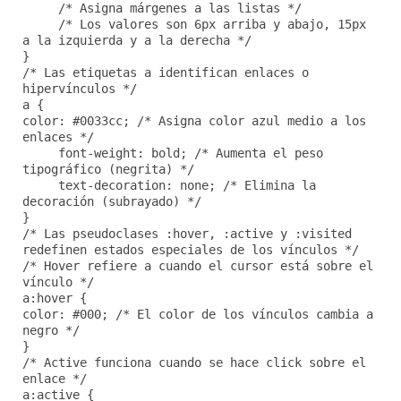
/* Asigna márgenes a las listas */
/* Los valores son 6px arriba y abajo, 15px
a la izquierda y a la derecha */
}
/* Las etiquetas a identifican enlaces o
hipervínculos */
a {
color: #0033cc; /* Asigna color azul medio a los
enlaces */
font-weight: bold; /* Aumenta el peso
tipográfico (negrita) */
text-decoration: none; /* Elimina la
decoración (subrayado) */
}
/* Las pseudoclases :hover, :active y :visited
redefinen estados especiales de los vínculos */
/* Hover refiere a cuando el cursor está sobre el
vínculo */
a:hover {
color: #000; /* El color de los vínculos cambia a
negro */
}
/* Active funciona cuando se hace click sobre el
enlace */
a:active {