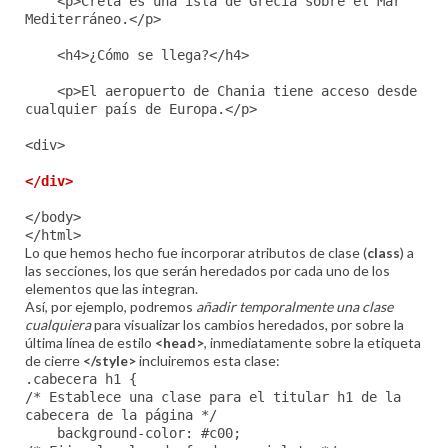
<p>Creta es una isla de Grecia sobre el Mar
Mediterráneo.</p>
<h4>¿Cómo se llega?</h4>
<p>El aeropuerto de Chania tiene acceso desde
cualquier país de Europa.</p>
<div>
</div>
</body>
</html>
Lo que hemos hecho fue incorporar atributos de clase (
class
) a
las secciones, los que serán heredados por cada uno de los
elementos que las integran.
Así, por ejemplo, podremos
añadir temporalmente una clase
cualquiera
para visualizar los cambios heredados, por sobre la
última línea de estilo
<head>
, inmediatamente sobre la etiqueta
de cierre
</style>
incluiremos esta clase:
.cabecera h1 {
/* Establece una clase para el titular h1 de la
cabecera de la página */
background-color: #c00;