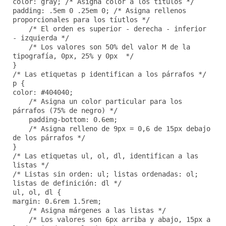
color: gray; /* Asigna color a los títulos */
padding: .5em 0 .25em 0; /* Asigna rellenos
proporcionales para los tíutlos */
/* El orden es superior - derecha - inferior
- izquierda */
/* Los valores son 50% del valor M de la
tipografía, 0px, 25% y 0px */
}
/* Las etiquetas p identifican a los párrafos */
p {
color: #404040;
/* Asigna un color particular para los
párrafos (75% de negro) */
padding-bottom: 0.6em;
/* Asigna relleno de 9px = 0,6 de 15px debajo
de los párrafos */
}
/* Las etiquetas ul, ol, dl, identifican a las
listas */
/* Listas sin orden: ul; listas ordenadas: ol;
listas de definición: dl */
ul, ol, dl {
margin: 0.6rem 1.5rem;
/* Asigna márgenes a las listas */
/* Los valores son 6px arriba y abajo, 15px a