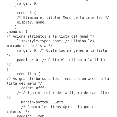
margin: 0;
}
.menu h3 {
/* Elimina el titular Menú de la interfaz */
display: none;
}
.menu ul {
/* Asigna atributos a la lista del menú */
list-style-type: none; /* Elimina los
marcadores de lista */
margin: 0; /* Quita los márgenes a la lista
*/
padding: 0; /* Quita el relleno a la lista
*/
}
.menu li a {
/* Asigna atributos a los items con enlaces de la
lista del menú */
color: #fff;
/* Asigna el color de la figura de cada ítem
*/
margin-bottom: .6rem;
/* Separa los ítems 6px en la parte
inferior */
padding: 1rem;