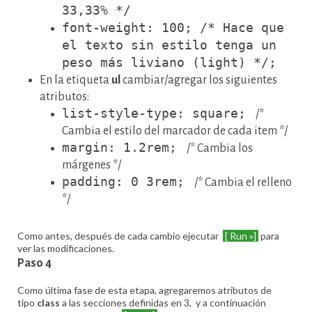
33,33% */
font-weight: 100; /* Hace que
el texto sin estilo tenga un
peso más liviano (light) */;
En la etiqueta
ul
cambiar/agregar los siguientes
atributos:
list-style-type: square;
/*
Cambia el estilo del marcador de cada item */
margin: 1.2rem;
/* Cambia los
márgenes */
padding: 0 3rem;
/* Cambia el relleno
*/
Como antes, después de cada cambio ejecutar
[ Run »]
para
ver las modificaciones.
Paso 4
Como última fase de esta etapa, agregaremos atributos de
tipo
class
a las secciones definidas en 3, y a continuación