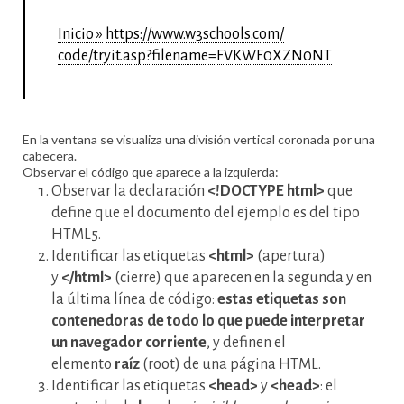
Inicio »
https://www.w3schools.com/
code/tryit.asp?filename=
FVKWF0XZN0NT
En la ventana se visualiza una división vertical coronada por una
cabecera.
Observar el código que aparece a la izquierda:
Observar la declaración
<!DOCTYPE html>
que
define que el documento del ejemplo es del tipo
HTML5.
Identificar las etiquetas
<html>
(apertura)
y
</html>
(cierre) que aparecen en la segunda y en
la última línea de código:
estas etiquetas son
contenedoras de todo lo que puede interpretar
un navegador corriente
, y definen el
elemento
raíz
(root) de una página HTML.
Identificar las etiquetas
<head>
y
<head>
: el