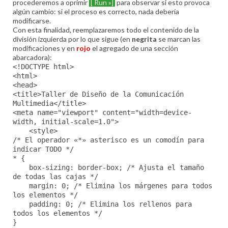
procederemos a oprimir
[ Run »]
para observar si esto provoca
algún cambio: si el proceso es correcto, nada debería
modificarse.
Con esta finalidad, reemplazaremos todo el contenido de la
división izquierda por lo que sigue (en
negrita
se marcan las
modificaciones y en
rojo
el agregado de una sección
abarcadora):
<!DOCTYPE html>
<html>
<head>
<title>Taller de Diseño de la Comunicación
Multimedia</title>
<meta name="viewport" content="width=device-
width, initial-scale=1.0">
<style>
/* El operador «*» asterisco es un comodín para
indicar TODO */
* {
box-sizing: border-box; /* Ajusta el tamaño
de todas las cajas */
margin: 0; /* Elimina los márgenes para todos
los elementos */
padding: 0; /* Elimina los rellenos para
todos los elementos */
}