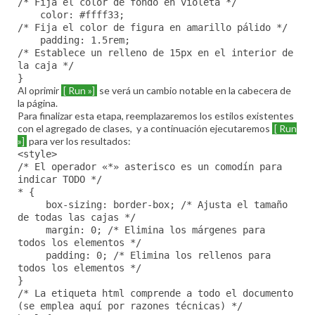
/* Fija el color de fondo en violeta */
color: #ffff33;
/* Fija el color de figura en amarillo pálido */
padding: 1.5rem;
/* Establece un relleno de 15px en el interior de
la caja */
}
Al oprimir
[ Run »]
se verá un cambio notable en la cabecera de
la página.
Para finalizar esta etapa, reemplazaremos los estilos existentes
con el agregado de clases, y a continuación ejecutaremos
[ Run
»]
para ver los resultados:
<style>
/* El operador «*» asterisco es un comodín para
indicar TODO */
* {
box-sizing: border-box; /* Ajusta el tamaño
de todas las cajas */
margin: 0; /* Elimina los márgenes para
todos los elementos */
padding: 0; /* Elimina los rellenos para
todos los elementos */
}
/* La etiqueta html comprende a todo el documento
(se emplea aquí por razones técnicas) */