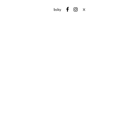
bsky
X