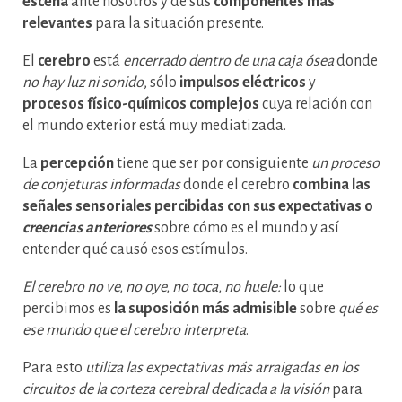
escena
ante nosotros y de sus
componentes más
relevantes
para la situación presente.
El
cerebro
está
encerrado dentro de una caja ósea
donde
no hay luz ni sonido
, sólo
impulsos eléctricos
y
procesos físico-químicos complejos
cuya relación con
el mundo exterior está muy mediatizada.
La
percepción
tiene que ser por consiguiente
un proceso
de conjeturas informadas
donde el cerebro
combina las
señales sensoriales percibidas con sus expectativas o
creencias anteriores
sobre cómo es el mundo y así
entender qué causó esos estímulos.
El cerebro no ve, no oye, no toca, no huele:
lo que
percibimos es
la suposición más admisible
sobre
qué es
ese mundo que el cerebro interpreta
.
Para esto
utiliza las expectativas más arraigadas en los
circuitos de la corteza cerebral dedicada a la visión
para