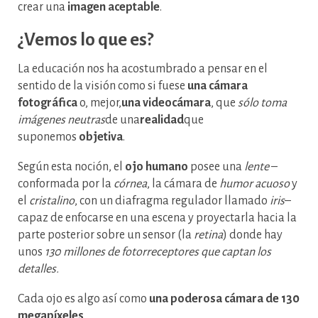
crear una
imagen aceptable
.
¿Vemos lo que es?
La educación nos ha acostumbrado a pensar en el
sentido de la visión como si fuese
una cámara
fotográfica
o, mejor,
una videocámara
, que
sólo toma
imágenes neutras
de una
realidad
que
suponemos
objetiva
.
Según esta noción, el
ojo humano
posee una
lente
–
conformada por la
córnea
, la cámara de
humor acuoso
y
el
cristalino
, con un diafragma regulador llamado
iris
–
capaz de enfocarse en una escena y proyectarla hacia la
parte posterior sobre un sensor (la
retina
) donde hay
unos
130 millones de fotorreceptores que captan los
detalles.
Cada ojo es algo así como
una poderosa cámara de 130
megapíxeles
.